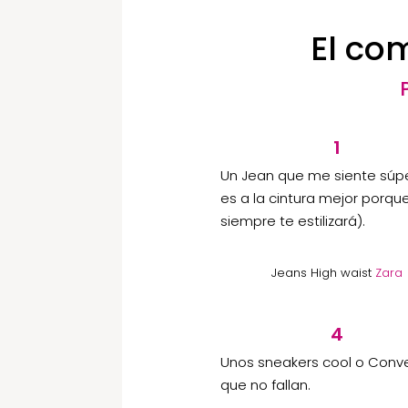
El co
1
Un Jean que me siente súpe
es a la cintura mejor porqu
siempre te estilizará).
Jeans High waist
Zara
4
Unos sneakers cool o Conv
que no fallan.