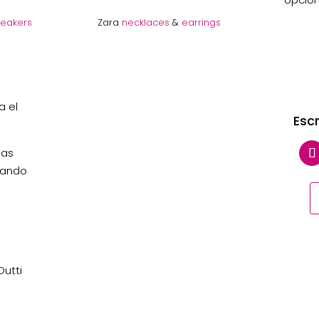
eakers
Zara
necklaces
&
earrings
a el
Esc
sas
uando
Dutti