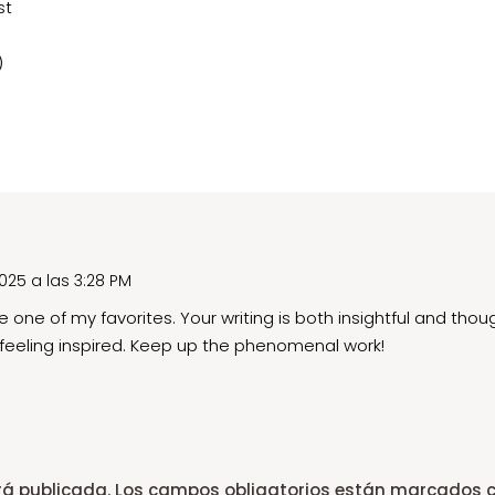
st
)
2025 a las 3:28 PM
one of my favorites. Your writing is both insightful and thou
eeling inspired. Keep up the phenomenal work!
rá publicada.
Los campos obligatorios están marcados 