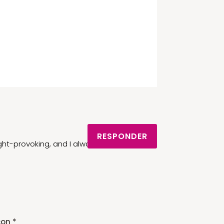
RESPONDER
ght-provoking, and I always
con
*