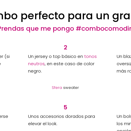
mbo perfecto para un gra
Prendas que me pongo #combocomodi
2
r (si
Un jersey o top básico en
tonos
Un bla
e
neutros
, en este caso de color
oversi
negro.
más ro
Sfera
sweater
5
erse
Unos accesorios dorados para
Un bol
elevar el look.
los mi
opción