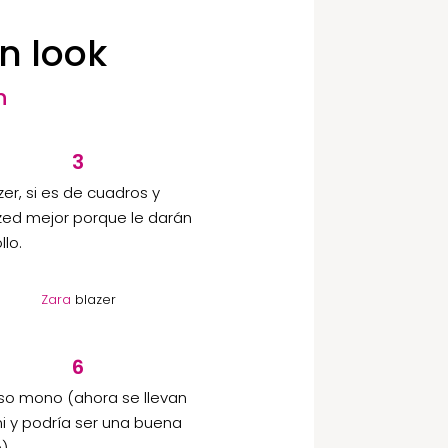
n look
n
3
zer, si es de cuadros y
zed mejor porque le darán
llo.
Zara
blazer
6
so mono (ahora se llevan
ni y podría ser una buena
).