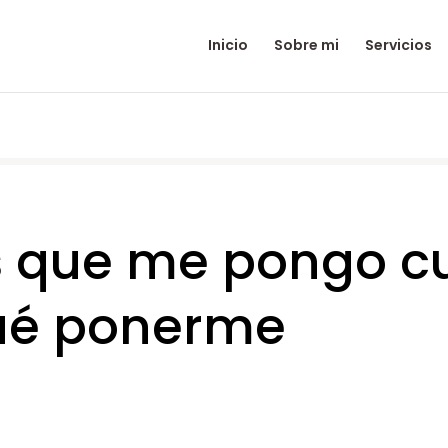
Inicio
Sobre mi
Servicios
s que me pongo c
ué ponerme