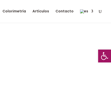
Colorimetría
Artículos
Contacto
Abrir
brilla
luz propia.